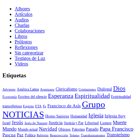
Albores
Artículos
Audios
Charlas
Colaboraciones
Libros
Prólogos
Reflexiones
Sin categorizar
Testigos de Luz
Videos
Etiquetas
Dios
Clericalismo
Dialogal
América Latina
Adviento
Arantzazu
Cristianismo
Esperanza
Espiritualidad
Espiritualidad
Economía
Escritos del silencio
Grupo
Francisco de Asís
transreligiosa
Espíritu
ETA
Fe
NOTICIAS
Iglesia
Iglesia hoy
Homo Sapiens
Humanidad
Jesús
Muerte
Justicia
Lumen
Israel
Justicia y Paz
Libertad
Jesús de Nazaret
Papa Francisco
Navidad
Mundo
Papado
Obispos
Palestina
Mundo actual
Transteísmo
Pascua
Paz
Política
Transhumanismo
Religión
Resurrección
Teísmo