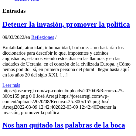
Entradas
Detener la invasión, promover la política
09/03/2022
/
en
Reflexiones
/
Brutalidad, atrocidad, inhumanidad, barbarie… no bastarían los
diccionarios para describir lo que, impotentes y atónitos,
angustiados, estamos viendo estos días en las llanuras y en las
ciudades de Ucrania, en el corazón de la civilizada Europa. ¿Cómo
hemos podido –sí, en primera persona del plural– llegar hasta aquí
en los años 20 del siglo XXI, […]
Leer más
https://josearregi.com/wp-content/uploads/2020/08/Recurso-25-
300x155.png
0
0
José Arregi
https://josearregi.com/wp-
content/uploads/2020/08/Recurso-25-300x155.png
José
Arregi
2022-03-09 12:42:40
2022-03-09 12:42:40
Detener la
invasión, promover la política
Nos han quitado las palabras de la boca