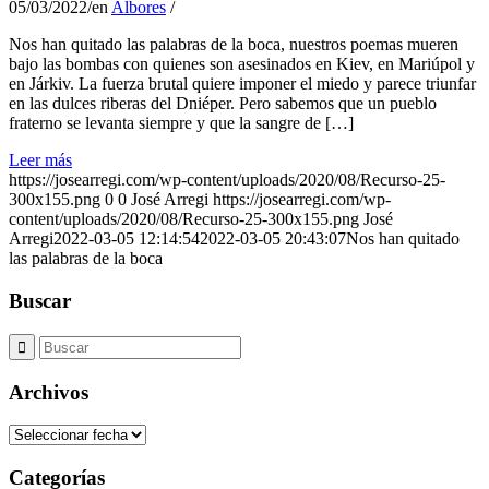
05/03/2022
/
en
Albores
/
Nos han quitado las palabras de la boca, nuestros poemas mueren
bajo las bombas con quienes son asesinados en Kiev, en Mariúpol y
en Járkiv. La fuerza brutal quiere imponer el miedo y parece triunfar
en las dulces riberas del Dniéper. Pero sabemos que un pueblo
fraterno se levanta siempre y que la sangre de […]
Leer más
https://josearregi.com/wp-content/uploads/2020/08/Recurso-25-
300x155.png
0
0
José Arregi
https://josearregi.com/wp-
content/uploads/2020/08/Recurso-25-300x155.png
José
Arregi
2022-03-05 12:14:54
2022-03-05 20:43:07
Nos han quitado
las palabras de la boca
Buscar
Archivos
Archivos
Categorías